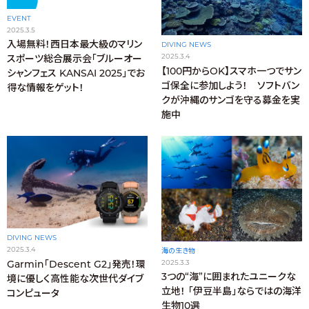
EVENT
2025.3.5
入場無料！西日本最大級のマリン
DIVING NEWS
2025.3.4
スポーツ総合展示会「ブルーオー
【100円からOK】スマホ一つでサン
シャンフェス KANSAI 2025」でお
ゴ保全に参加しよう！ ソフトバン
得な情報をゲット！
クが沖縄のサンゴを守る募金を実
施中
DIVING NEWS
2025.3.4
海の生き物
Garmin「Descent G2」発売！環
2025.3.3
3つの“海”に囲まれたユニークな
境に優しく高性能な次世代ダイブ
立地！ 「伊豆半島」ならではの海洋
コンピュータ
生物10選