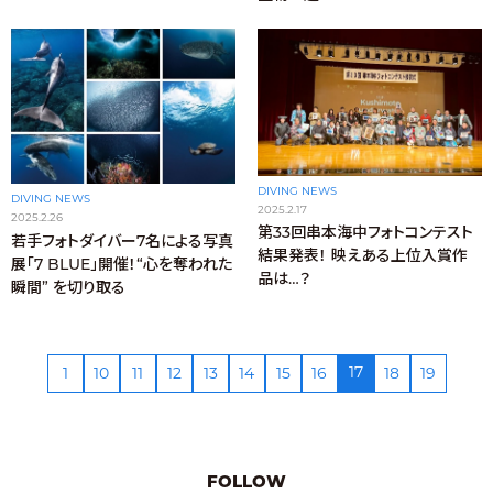
DIVING NEWS
DIVING NEWS
2025.2.17
2025.2.26
第33回串本海中フォトコンテスト
若手フォトダイバー7名による写真
結果発表！ 映えある上位入賞作
展「7 BLUE」開催！“心を奪われた
品は…？
瞬間” を切り取る
17
1
10
11
12
13
14
15
16
18
19
FOLLOW