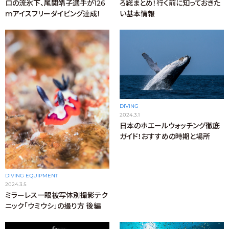
ろ総まとめ！行く前に知っておきた
ロの流氷下、尾関靖子選手が126
い基本情報
mアイスフリーダイビング達成！
DIVING
2024.3.1
日本のホエールウォッチング徹底
ガイド！おすすめの時期と場所
DIVING EQUIPMENT
2024.3.5
ミラーレス一眼被写体別撮影テク
ニック「ウミウシ」の撮り方 後編