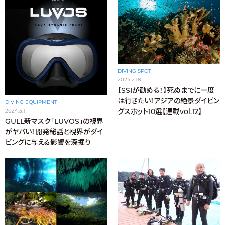
DIVING SPOT
2024.2.18
【SSIが勧める！】死ぬまでに一度
は行きたい！アジアの絶景ダイビン
DIVING EQUIPMENT
グスポット10選【連載vol.12】
2024.3.1
GULL新マスク「LUVOS」の視界
がヤバい！開発秘話と視界がダイ
ビングに与える影響を深掘り