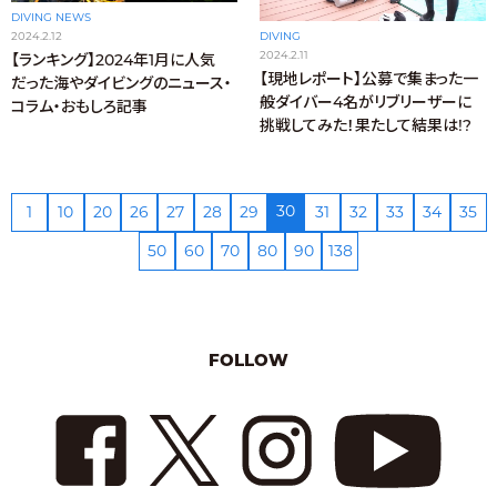
DIVING NEWS
DIVING
2024.2.12
2024.2.11
【ランキング】2024年1月に人気
【現地レポート】公募で集まった一
だった海やダイビングのニュース・
般ダイバー4名がリブリーザーに
コラム・おもしろ記事
挑戦してみた！果たして結果は!?
30
1
10
20
26
27
28
29
31
32
33
34
35
50
60
70
80
90
138
FOLLOW