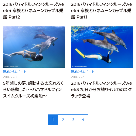
2016バハマドルフィンクルーズwe
2016バハマドルフィンクルーズwe
ek4 家族とハネムーンカップル乗
ek4 家族とハネムーンカップル乗
船 Part2
船 Part1
現地からレポート
現地からレポート
2016.7.28
2016.7.23
5年越しの夢、感動するの忘れるく
2016バハマドルフィンクルーズwe
らい感動した ～バハマドルフィン
ek3 初日からお触りイルカのスク
スイムクルーズ初乗船～
ラッチ登場
1
2
3
4