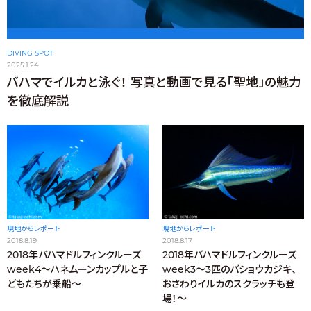
DIVING SPOT
2025.1.24
バハマでイルカと泳ぐ！ 写真と動画で見る「聖地」の魅力
を徹底解説
現地からレポート
現地からレポート
2018.8.19
2018.8.17
2018年バハマドルフィンクルーズ
2018年バハマドルフィンクルーズ
week4〜ハネムーンカップルと子
week3〜3匹のバショウカジキ、
どもたちが乗船〜
おさわりイルカのスクラッチも登
場！〜