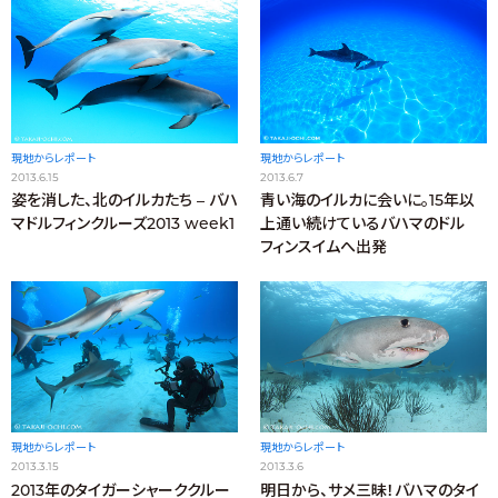
現地からレポート
現地からレポート
2013.6.15
2013.6.7
姿を消した、北のイルカたち – バハ
青い海のイルカに会いに。15年以
マドルフィンクルーズ2013 week1
上通い続けているバハマのドル
フィンスイムへ出発
現地からレポート
現地からレポート
2013.3.15
2013.3.6
2013年のタイガーシャーククルー
明日から、サメ三昧！バハマのタイ