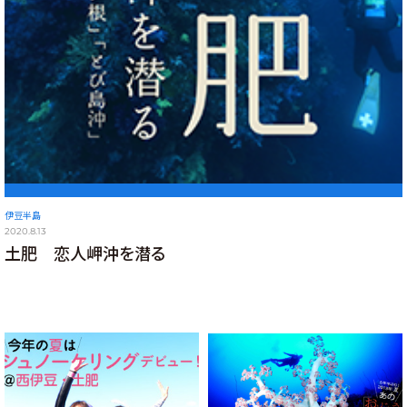
伊豆半島
2020.8.13
土肥 恋人岬沖を潜る