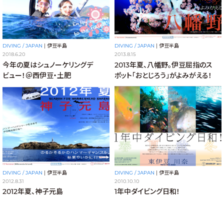
DIVING / JAPAN
|
伊豆半島
DIVING / JAPAN
|
伊豆半島
2018.6.20
2013.8.15
今年の夏はシュノーケリングデ
2013年夏、八幡野。伊豆屈指のス
ビュー！＠西伊豆・土肥
ポット「おとじろう」がよみがえる！
DIVING / JAPAN
|
伊豆半島
DIVING / JAPAN
|
伊豆半島
2012.8.31
2010.10.10
2012年夏、神子元島
1年中ダイビング日和！