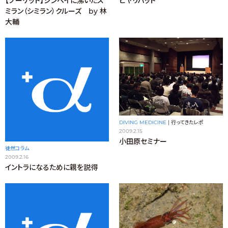
【プーケット】ジンベイに沸いたス
ヒヤリハット
ミラン（シミラン）クルーズ by 林
大輔
DIVING MEDICINE
|
行ってきたレポ
2009.2.15
小田原セミナー
徒然コラム
2009.2.16
イントラになるために親を説得