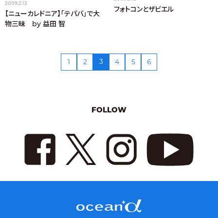
2009.2.13
フォトコンとザビエル
【ニューカレドニア】「テパバ」で大
物三昧 by 益田 智
3
1
2
4
5
6
FOLLOW