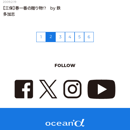
2009.2.19
【三保】春一番の贈り物!? by 鉄
多加志
2
1
3
4
5
6
FOLLOW