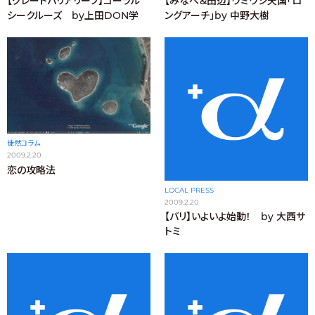
【グレートバリアリーフ】コーラル
【みなべ＆田辺】ウミウシ天国「ロ
シークルーズ by上田DON学
ングアーチ」by 中野大樹
徒然コラム
2009.2.20
恋の攻略法
LOCAL PRESS
2009.2.20
【バリ】いよいよ始動！ by 大西サ
トミ