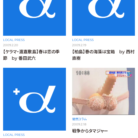
LOCAL PRESS
LOCAL PRESS
2009.2.20
2009.2.19
【ケラマ・渡嘉敷島】春は恋の季
【柏島】春の海藻は宝箱 by 西村
節 by 番田武六
直樹
徒然コラム
2009.2.18
戦争からタマジャー
LOCAL PRESS