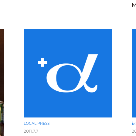
LOCAL PRESS
徒
2011.7.7
20