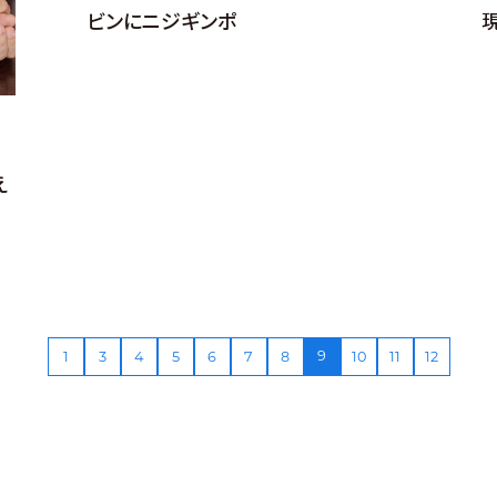
ビンにニジギンポ
え
9
1
3
4
5
6
7
8
10
11
12