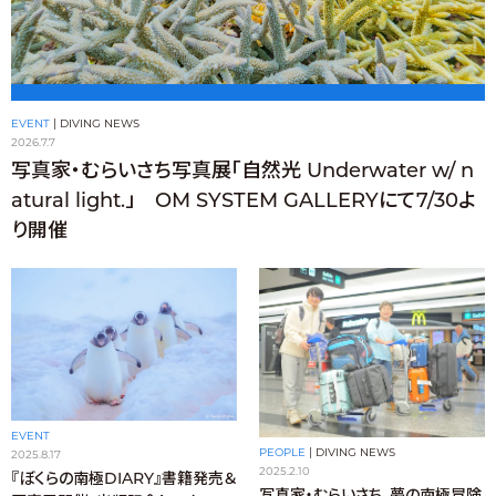
EVENT
|
DIVING NEWS
2026.7.7
写真家・むらいさち写真展「自然光 Underwater w/ n
atural light.」 OM SYSTEM GALLERYにて7/30よ
り開催
EVENT
PEOPLE
|
DIVING NEWS
2025.8.17
2025.2.10
『ぼくらの南極DIARY』書籍発売＆
写真家・むらいさち、夢の南極冒険