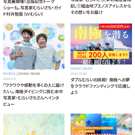
写真展開催！出版記念トーク
記。①経由地ブエノスアイレスから
ショーも。写真家むらいさち×ガイ
その想いをお届け
ド村井智臣（Wむらい）
DIVING NEWS
2024.10.30
PEOPLE
|
DIVING NEWS
2025.2.9
ダブルむらいの挑戦！ 南極への夢
「ワクワクや感動を多くの人に届け
をクラウドファンディングで応援し
たい」。南極ダイビングに挑む水中
よう
写真家・むらいさちさんへインタ
ビュー