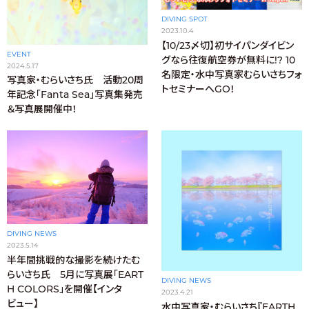
DIVING SPOT
2023.10.4
【10/23〆切】初サイパンダイビン
EVENT
グなら往復航空券が無料に!? 10
2024.5.17
名限定・水中写真家むらいさちフォ
写真家・むらいさち氏 活動20周
トセミナーへGO！
年記念「Fanta Sea」写真集発売
＆写真展開催中！
DIVING NEWS
2023.5.14
半年間挑戦的な撮影を続けたむ
らいさち氏 5月に写真展「EART
DIVING NEWS
H COLORS」を開催【インタ
2023.4.21
ビュー】
水中写真家・むらいさち『EARTH