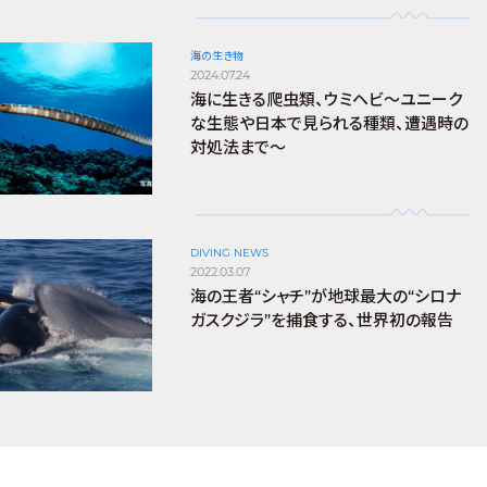
海の生き物
2024.07.24
海に生きる爬虫類、ウミヘビ～ユニーク
な生態や日本で見られる種類、遭遇時の
対処法まで～
DIVING NEWS
2022.03.07
海の王者“シャチ”が地球最大の“シロナ
ガスクジラ”を捕食する、世界初の報告