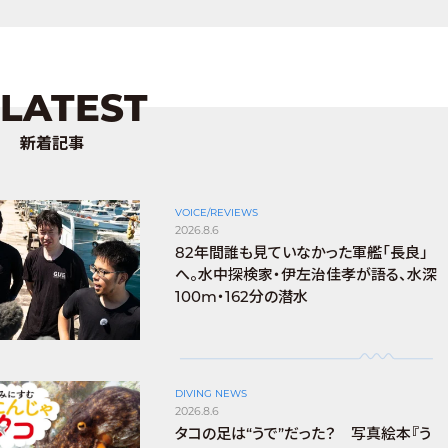
LATEST
新着記事
VOICE/REVIEWS
2026.8.6
82年間誰も見ていなかった軍艦「長良」
へ。水中探検家・伊左治佳孝が語る、水深
100m・162分の潜水
DIVING NEWS
2026.8.6
タコの足は“うで”だった？ 写真絵本『う