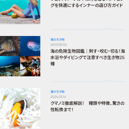
グを快適にするインナーの選び方ガイド
海の生き物
2023.08.02
海の危険生物図鑑｜刺す・咬む・切る！海
水浴やダイビングで注意すべき生き物25
種
海の生き物
2024.03.14
クマノミ徹底解説！ 種類や特徴、驚きの
性転換まで！