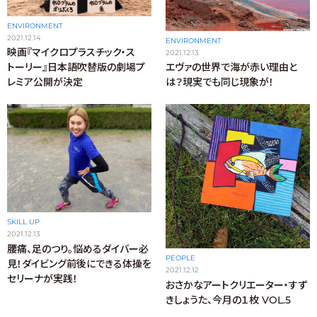
ENVIRONMENT
2021.12.14
ENVIRONMENT
映画『マイクロプラスチック・ス
2021.12.13
トーリー』日本語吹替版の劇場プ
エヴァの世界で海が赤い理由と
レミア公開が決定
は？現実でも同じ現象が！
SKILL UP
2021.12.13
腰痛、足のつり。悩めるダイバー必
PEOPLE
見！ダイビング前後にできる体操を
2021.12.12
セリーナが実践！
おさかなアートクリエーター・すず
きしょうた、今月の１枚 VOL.5