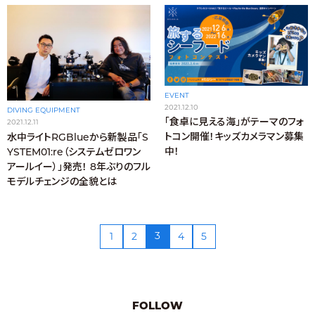
EVENT
2021.12.10
DIVING EQUIPMENT
「食卓に見える海」がテーマのフォ
2021.12.11
トコン開催！キッズカメラマン募集
水中ライトRGBlueから新製品「S
中！
YSTEM01:re（システムゼロワン
アールイー）」発売！ 8年ぶりのフル
モデルチェンジの全貌とは
3
1
2
4
5
FOLLOW