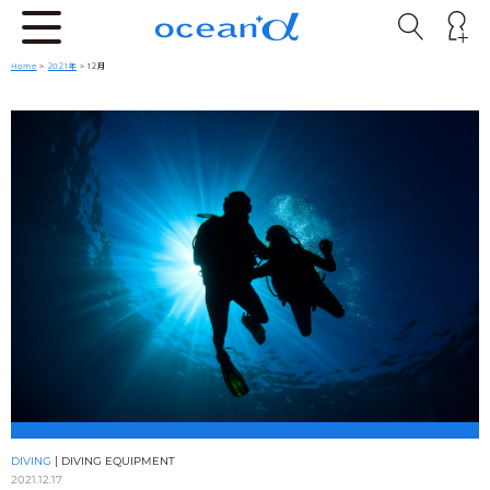
Home
>
2021年
> 12月
DIVING
|
DIVING EQUIPMENT
2021.12.17