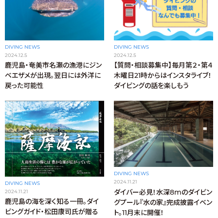
DIVING NEWS
DIVING NEWS
2024.12.5
2024.12.5
鹿児島・奄美市名瀬の漁港にジン
【質問・相談募集中】毎月第２・第４
ベエザメが出現。翌日には外洋に
木曜日21時からはインスタライブ！
戻った可能性
ダイビングの話を楽しもう
DIVING NEWS
2024.11.21
DIVING NEWS
ダイバー必見！水深8mのダイビン
2024.11.21
鹿児島の海を深く知る一冊。ダイ
グプール『水の家』完成披露イベン
ビングガイド・松田康司氏が贈る
ト。11月末に開催！