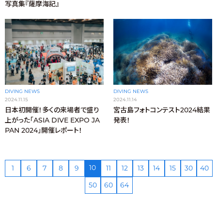
写真集『薩摩海記』
DIVING NEWS
DIVING NEWS
2024.11.15
2024.11.14
日本初開催！多くの来場者で盛り
宮古島フォトコンテスト2024結果
上がった「ASIA DIVE EXPO JA
発表！
PAN 2024」開催レポート！
10
1
6
7
8
9
11
12
13
14
15
30
40
50
60
64