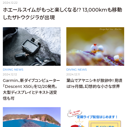
2024.12.22
ホエールスイムがもっと楽しくなる!? 13,000kmも移動
したザトウクジラが出現
DIVING NEWS
DIVING NEWS
2024.12.12
2024.12.11
Garmin、新ダイブコンピューター
葉山でアヤニシキが放卵中！見頃
「Descent X50i」を12/20発売。
は1ヶ月間。幻想的な小さな世界
大型ディスプレイとテキスト送受
信も可