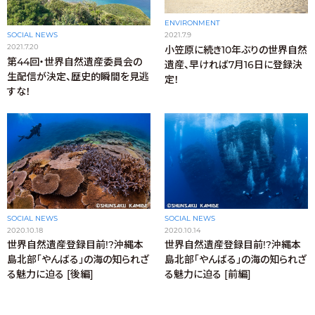
ENVIRONMENT
2021.7.9
SOCIAL NEWS
2021.7.20
小笠原に続き10年ぶりの世界自然
第44回・世界自然遺産委員会の
遺産、早ければ7月16日に登録決
生配信が決定、歴史的瞬間を見逃
定！
すな！
SOCIAL NEWS
SOCIAL NEWS
2020.10.18
2020.10.14
世界自然遺産登録目前!?沖縄本
世界自然遺産登録目前!?沖縄本
島北部「やんばる」の海の知られざ
島北部「やんばる」の海の知られざ
る魅力に迫る [後編]
る魅力に迫る [前編]