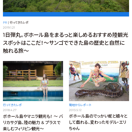
PR
|
行ってきたレポ
2019.1.21
1日弾丸。ボホール島をまるっと楽しめるおすすめ陸観光
スポットはここだ！〜サンゴでできた島の歴史と自然に
触れる旅〜
現地からレポート
行ってきたレポ
2013.5.12
2018.4.27
ボホール島のでっかい蛇と嬉々と
ボホール島やマニラ観光も！ ～ バ
して戯れる、変わったモデル・エリ
リカサグ島、陸の魅力 & プラスで
ちゃん
楽しむフィリピン観光～