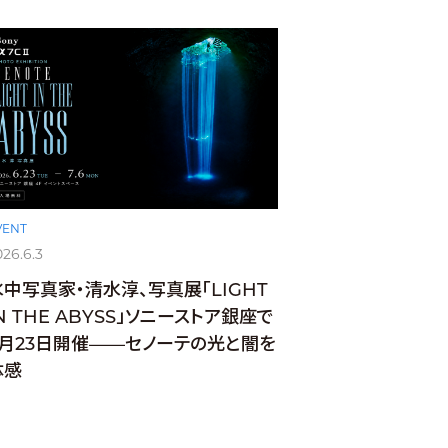
VENT
026.6.3
水中写真家・清水淳、写真展「LIGHT
N THE ABYSS」ソニーストア銀座で
6月23日開催——セノーテの光と闇を
体感