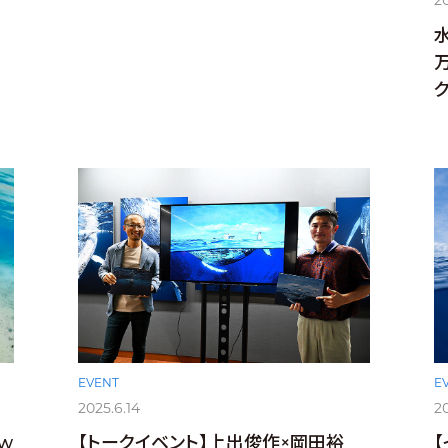
20
水
EVENT
E
2025.6.14
2
w
【トークイベント】上出俊作×岡田裕