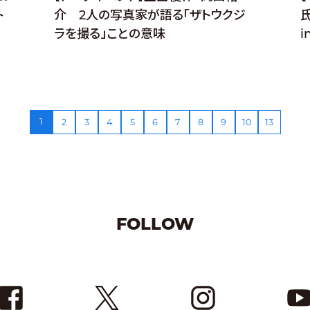
ト
介 2人の写真家が語る「ザトウクジ
氏
ラを撮る」ことの意味
i
1
2
3
4
5
6
7
8
9
10
13
FOLLOW