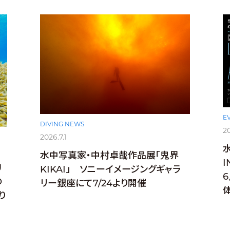
E
DIVING NEWS
2
2026.7.1
水中写真家・中村卓哉作品展「鬼界
I
U
KIKAI」 ソニーイメージングギャラ
O
リー銀座にて7/24より開催
り