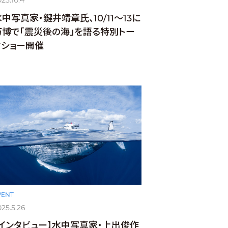
25.10.4
中写真家・鍵井靖章氏、10/11〜13に
万博で「震災後の海」を語る特別トー
クショー開催
VENT
025.5.26
【インタビュー】水中写真家・上出俊作