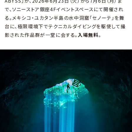
ABYSS」が、2026年6月23日（火）から7月6日（月）ま
で、ソニーストア銀座4Fイベントスペースにて開催され
る。メキシコ・ユカタン半島の水中洞窟「セノーテ」を舞
台に、極限環境下でテクニカルダイビングを駆使して撮
影された作品群が一堂に会する。
入場無料
。