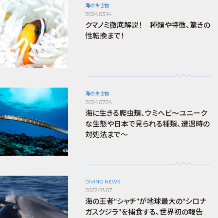
海の生き物
2024.03.14
クマノミ徹底解説！ 種類や特徴、驚きの
性転換まで！
海の生き物
2024.07.24
海に生きる爬虫類、ウミヘビ～ユニーク
な生態や日本で見られる種類、遭遇時の
対処法まで～
DIVING NEWS
2022.03.07
海の王者“シャチ”が地球最大の“シロナ
ガスクジラ”を捕食する、世界初の報告