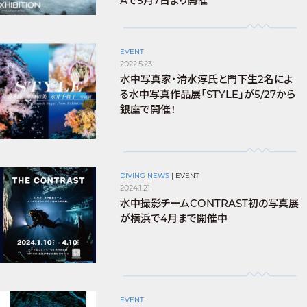
Aで5月7日より開催
EVENT
2022.5.23
水中写真家・清水淳氏と門下生2名によ
る水中写真作品展「STYLE」が5/27から
銀座で開催！
DIVING NEWS
|
EVENT
2024.1.21
水中撮影チームCONTRAST初の写真展
が横浜で4月まで開催中
EVENT