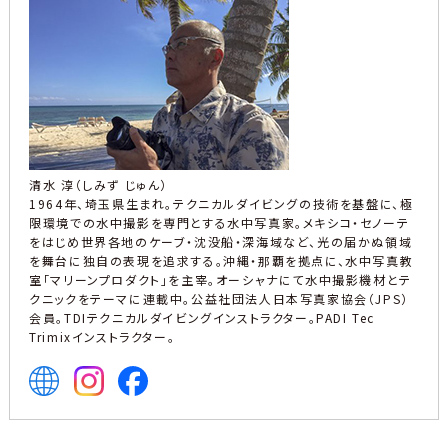
清水 淳（しみず じゅん）
1964年、埼玉県生まれ。テクニカルダイビングの技術を基盤に、極
限環境での水中撮影を専門とする水中写真家。メキシコ・セノーテ
をはじめ世界各地のケーブ・沈没船・深海域など、光の届かぬ領域
を舞台に独自の表現を追求する。沖縄・那覇を拠点に、水中写真教
室「マリーンプロダクト」を主宰。オーシャナにて水中撮影機材とテ
クニックをテーマに連載中。公益社団法人日本写真家協会（JPS）
会員。TDIテクニカルダイビングインストラクター。PADI Tec
Trimixインストラクター。