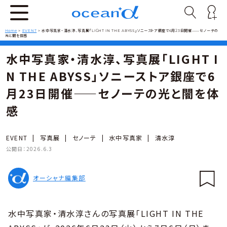
Home
>
EVENT
>
水中写真家・清水淳、写真展「LIGHT IN THE ABYSS」ソニーストア銀座で6月23日開催——セノーテの
光と闇を体感
水中写真家・清水淳、写真展「LIGHT I
N THE ABYSS」ソニーストア銀座で6
月23日開催——セノーテの光と闇を体
感
EVENT
|
写真展
|
セノーテ
|
水中写真家
|
清水淳
公開日：
2026.6.3
オーシャナ編集部
水中写真家・清水淳さんの写真展「LIGHT IN THE