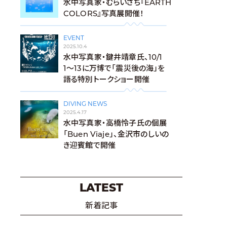
水中写真家・むらいさち『EARTH
COLORS』写真展開催！
EVENT
2025.10.4
水中写真家・鍵井靖章氏、10/1
1〜13に万博で「震災後の海」を
語る特別トークショー開催
DIVING NEWS
2025.4.17
水中写真家・高橋怜子氏の個展
「Buen Viaje」、金沢市のしいの
き迎賓館で開催
LATEST
新着記事