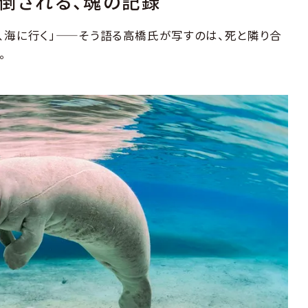
圧倒される、魂の記録
、海に行く」——そう語る高橋氏が写すのは、死と隣り合
。