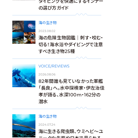
ダイビングを快適にするインナー
の選び方ガイド
海の生き物
2023.08.02
海の危険生物図鑑｜刺す・咬む・
切る！海水浴やダイビングで注意
すべき生き物25種
VOICE/REVIEWS
2026.08.06
82年間誰も見ていなかった軍艦
「長良」へ。水中探検家・伊左治佳
孝が語る、水深100m・162分の
潜水
海の生き物
2024.07.24
海に生きる爬虫類、ウミヘビ～ユ