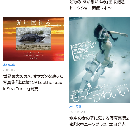
どもの あかるいゆめ」出版記念
トークショー開催レポ～
水中写真
2014.11.22
世界最大のカメ、オサガメを追った
写真集「海に憧れるLeatherbac
k Sea Turtle」発売
水中写真
2014.10.20
水中の女の子に恋する写真集第2
弾「水中ニーソプラス」本日発売