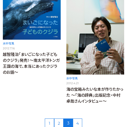
水中写真
2012.7.16
越智隆治「まいごになった子ども
のクジラ」発売！〜南太平洋トンガ
王国の海で、本当にあったクジラ
のお話〜
水中写真
2012.4.21
海の宝箱みたいな本が作りたかっ
た 〜「海の辞典」出版記念・中村
卓哉さんインタビュー〜
3
1
2
4