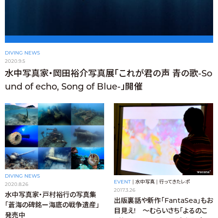
DIVING NEWS
2020.9.5
水中写真家・岡田裕介写真展「これが君の声 青の歌-So
und of echo, Song of Blue-」開催
DIVING NEWS
EVENT
|
水中写真
|
行ってきたレポ
2020.8.26
2017.3.26
水中写真家・戸村裕行の写真集
出版裏話や新作「FantaSea」もお
「蒼海の碑銘ー海底の戦争遺産」
目見え! ～むらいさち「よるのこ
発売中