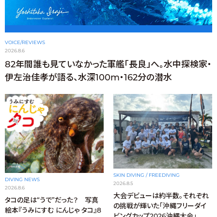
VOICE/REVIEWS
2026.8.6
82年間誰も見ていなかった軍艦「長良」へ。水中探検家・
伊左治佳孝が語る、水深100m・162分の潜水
SKIN DIVING / FREEDIVING
DIVING NEWS
2026.8.5
2026.8.6
大会デビューは約半数。それぞれ
タコの足は“うで”だった？ 写真
の挑戦が輝いた「沖縄フリーダイ
絵本『うみにすむ にんじゃ タコ』8
ビングカップ2026沖縄大会」