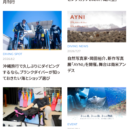
月刊行
DIVING NEWS
2026.7.27
DIVING SPOT
自然写真家・岡田裕介、新作写真
2026.8.2
展「AYNI」を開催。舞台は南米アン
沖縄旅行で久しぶりにダイビング
デス
するなら。ブランクダイバーが知っ
ておきたい海とショップ選び
EVENT