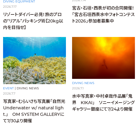
2026.7.14
DIVING EQUIPMENT
2026.7.17
宮古・石垣・西表が初の合同開催！
「宮古石垣西表水中フォトコンテス
リゾートダイバー必見！旅のプロ
ト2026」参加者募集中
の“リアル”パッキング術【20kg以
内を目指せ】
DIVING NEWS
2026.7.1
EVENT
|
DIVING NEWS
2026.7.7
水中写真家・中村卓哉作品展「鬼
写真家・むらいさち写真展「自然光
界 KIKAI」 ソニーイメージング
Underwater w/ natural ligh
ギャラリー銀座にて7/24より開催
t.」 OM SYSTEM GALLERYに
て7/30より開催