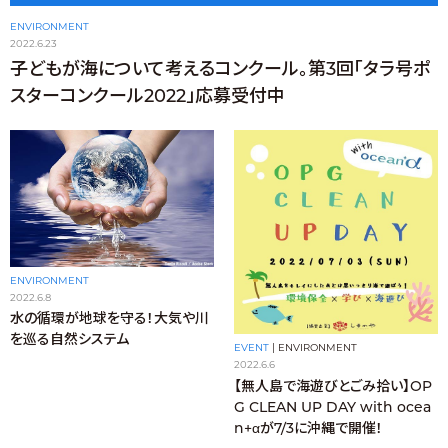
ENVIRONMENT
2022.6.23
子どもが海について考えるコンクール。第3回「タラ号ポ
スターコンクール2022」応募受付中
ENVIRONMENT
2022.6.8
水の循環が地球を守る！大気や川
を巡る自然システム
EVENT
|
ENVIRONMENT
2022.6.6
【無人島で海遊びとごみ拾い】OP
G CLEAN UP DAY with ocea
n+αが7/3に沖縄で開催！