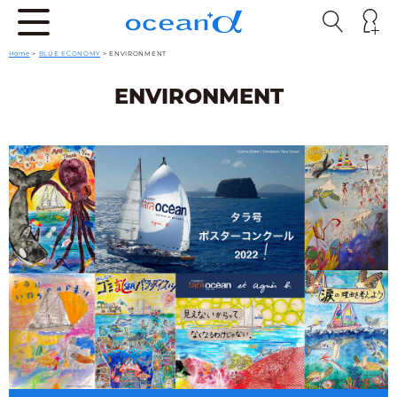
Home
>
BLUE ECONOMY
>
ENVIRONMENT
ENVIRONMENT