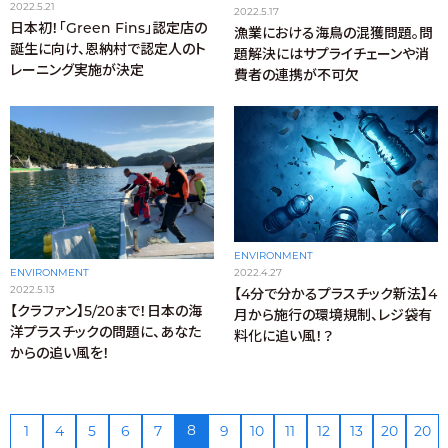
2022.5.21
2022.5.17
日本初！「Green Fins」認定店の
漁業における海鳥の混獲問題。問
誕生に向け、恩納村で認定人のト
題解決にはサプライチェーンや消
レーニング実施が決定
費者の連携が不可欠
ENVIRONMENT
ENVIRONMENT
2022.4.27
2022.5.13
【4分で分かるプラスチック新法】4
【クラファン】5/20まで！日本の海
月から施行の環境規制、レジ袋有
洋プラスチックの問題に、あなた
料化に追い風！？
からの追い風を！
8
1
4
5
6
7
9
10
11
12
13
20
20