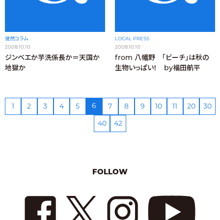
徒然コラム
LOCAL PRESS
2008.10.10
2008.10.10
ジンベエか芋洗係長か＝天国か
from 八幡野 「ビーチ」は秋の
地獄か
生物いっぱい！ by福田航平
6
1
2
3
4
5
7
8
9
10
11
20
30
40
42
FOLLOW