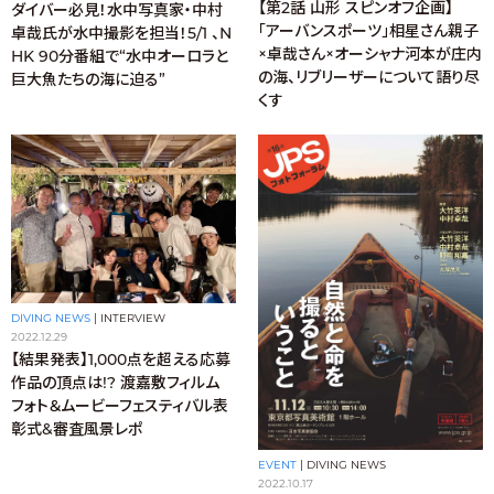
【第2話 山形 スピンオフ企画】
ダイバー必見！水中写真家・中村
「アーバンスポーツ」相星さん親子
卓哉氏が水中撮影を担当！5/1 、N
×卓哉さん×オーシャナ河本が庄内
HK 90分番組で“水中オーロラと
の海、リブリーザーについて語り尽
巨大魚たちの海に迫る”
くす
DIVING NEWS
|
INTERVIEW
2022.12.29
【結果発表】1,000点を超える応募
作品の頂点は!? 渡嘉敷フィルム
フォト＆ムービーフェスティバル表
彰式&審査風景レポ
EVENT
|
DIVING NEWS
2022.10.17