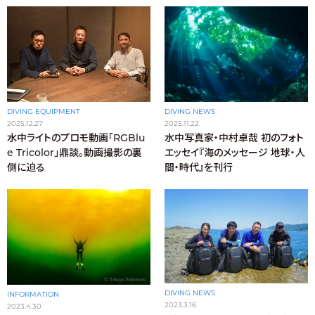
DIVING EQUIPMENT
DIVING NEWS
2025.12.27
2025.11.22
水中ライトのプロモ動画「RGBlu
水中写真家・中村卓哉 初のフォト
e Tricolor」鼎談。動画撮影の裏
エッセイ『海のメッセージ 地球・人
側に迫る
間・時代』を刊行
DIVING NEWS
INFORMATION
2023.3.16
2023.4.30