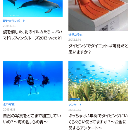
現地からレポート
2013.6.15
姿を消した、北のイルカたち – バハ
徒然コラム
マドルフィンクルーズ2013 week1
2013.6.14
ダイビングでダイエットは可能だと
思いますか？
水中写真
アンケート
2013.6.13
2013.6.13
自然の写真をどこまで加工してい
ぶっちゃけ、1年間でダイビングにい
いの？～海の色、心の青～
くらぐらい使ってますか？～お金に
関するアンケート～