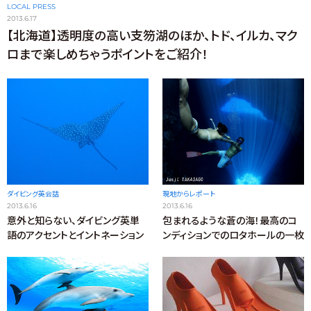
LOCAL PRESS
2013.6.17
【北海道】透明度の高い支笏湖のほか、トド、イルカ、マク
ロまで楽しめちゃうポイントをご紹介！
ダイビング英会話
現地からレポート
2013.6.16
2013.6.16
意外と知らない、ダイビング英単
包まれるような蒼の海！最高のコ
語のアクセントとイントネーション
ンディションでのロタホールの一枚