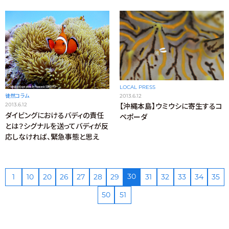
LOCAL PRESS
2013.6.12
徒然コラム
2013.6.12
【沖縄本島】ウミウシに寄生するコ
ダイビングにおけるバディの責任
ペポーダ
とは？シグナルを送ってバディが反
応しなければ、緊急事態と思え
30
1
10
20
26
27
28
29
31
32
33
34
35
50
51