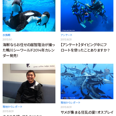
水族館
アンケート
2013.9.1
2013.8.31
海獣ならお任せの越智隆治が撮っ
【アンケート】ダイビング中にフ
た鴨川シーワールド2014年カレン
ロートを使ったことありますか？
ダー発売！
現地からレポート
現地からレポート
2013.8.31
2013.8.31
サメが集まる狂乱の宴！オスプレイ