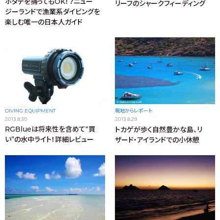
ホタテを捕ってもOK！？ニュー
リーフのシャークフィーディング
ジーランドで漁業系ダイビングを
楽しむ唯一の日本人ガイド
DIVING EQUIPMENT
現地からレポート
2013.8.30
2013.8.29
RGBlueは将来性を含めて“買
トカゲが歩く自然豊かな島、リ
い”の水中ライト！詳細レビュー
ザード・アイランドでの小休憩