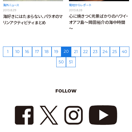
現地からレポート
海外ニュース
2013.8.28
2013.8.29
心に焼きつく光景ばかりのハワイ・
海好きにはたまらない、パラオのマ
オアフ島～岡田裕介の海中時間
リンアクティビティまとめ
～
20
1
10
16
17
18
19
21
22
23
24
25
40
50
51
FOLLOW