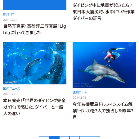
ダイビング中に地震が起きたら？
東日本大震災時、水中にいた作業
EVENT
ダイバーの証言
2014.3.21
自然写真家・高砂淳二写真展「Lig
ht」に行ってきました
国内ニュース
徒然コラム
2014.3.20
2014.3.19
本日発売！「世界のダイビング完全
今年も御蔵島ドルフィンスイム解
ガイド」で感じた、ダイバーと一般
禁！イルカを3人で独占した昨年3
人の違い
月