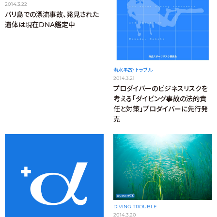
2014.3.22
バリ島での漂流事故、発見された
遺体は現在DNA鑑定中
潜水事故・トラブル
2014.3.21
プロダイバーのビジネスリスクを
考える「ダイビング事故の法的責
任と対策」プロダイバーに先行発
売
DIVING TROUBLE
2014.3.20