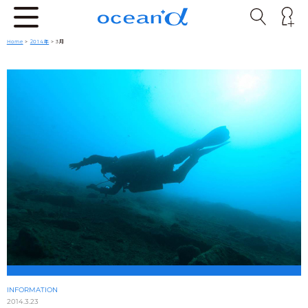
Home
>
2014年
> 3月
INFORMATION
2014.3.23