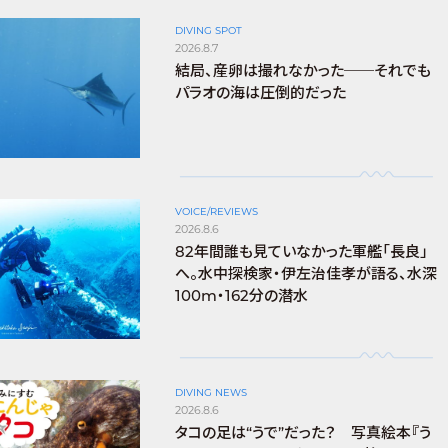
DIVING SPOT
2026.8.7
結局、産卵は撮れなかった──それでも
パラオの海は圧倒的だった
VOICE/REVIEWS
2026.8.6
82年間誰も見ていなかった軍艦「長良」
へ。水中探検家・伊左治佳孝が語る、水深
100m・162分の潜水
DIVING NEWS
2026.8.6
タコの足は“うで”だった？ 写真絵本『う