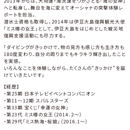
2013年からは、大物運・海況運をつかさどる「海の女神」
へと転身し、舞台を海に変えてオーシャナの突撃体験レ
ポートを担当。
潜水士資格も取得し、2014年は伊豆大島復興観光大使
「ミス椿の女王」として、伊豆大島をはじめとした被災地
復興支援活動にも尽力する。
「ダイビングがきっかけで、物の見方も感じ方も生き方も
180度変わり、自分の周りまでもキラキラ輝き出したこと
を実感。
いろんなことを体験しながら、たくさんの“きっかけ”を届
けていきたいです」
【経歴】
・第25期 日本テレビイベントコンパニオン
・第11～12期 スバルスターズ
・第33期 宝くじ「幸運の女神」
・第23代 ミス椿の女王（2014．2～）
・第29代「ミス熱海・桜娘」（2016.1～）