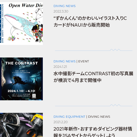
DIVING NEWS
2022.3.30
“ずかんくん”のかわいいイラスト入りC
カードがNAUIから販売開始
DIVING NEWS
|
EVENT
2024.1.21
水中撮影チームCONTRAST初の写真展
が横浜で4月まで開催中
DIVING EQUIPMENT
|
DIVING NEWS
2021.2.20
2021年新作・おすすめダイビング器材情
報をJSAサイトからゲットしよう