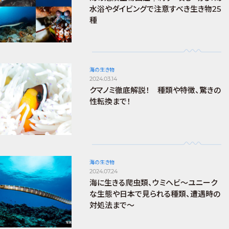
水浴やダイビングで注意すべき生き物25
種
海の生き物
2024.03.14
クマノミ徹底解説！ 種類や特徴、驚きの
性転換まで！
海の生き物
2024.07.24
海に生きる爬虫類、ウミヘビ～ユニーク
な生態や日本で見られる種類、遭遇時の
対処法まで～