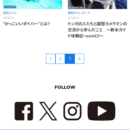
現地からレポート
徒然コラム
2015.9.3
2015.9.4
トンガの人たちと越智カメラマンの
“かっこいいダイバー”とは？
交流から学んだこと ～新米ガイ
ド体験記・week3～
3
1
2
4
FOLLOW