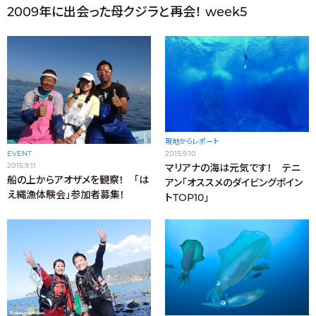
2009年に出会った母クジラと再会！ week5
現地からレポート
EVENT
2015.9.10
2015.9.11
マリアナの海は元気です！ テニ
船の上からアオザメを観察！ 「は
アン「オススメのダイビングポイン
え縄漁体験会」参加者募集！
トTOP10」