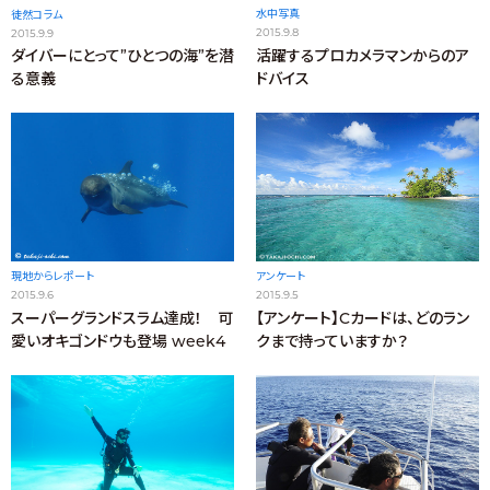
水中写真
徒然コラム
2015.9.8
2015.9.9
活躍するプロカメラマンからのア
ダイバーにとって”ひとつの海”を潜
ドバイス
る意義
現地からレポート
アンケート
2015.9.6
2015.9.5
スーパーグランドスラム達成！ 可
【アンケート】Cカードは、どのラン
愛いオキゴンドウも登場 week4
クまで持っていますか？