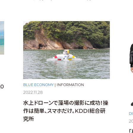
BLUE ECONOMY
|
INFORMATION
0
2022.11.28
水上ドローンで藻場の撮影に成功！操
作は簡単、スマホだけ。KDDI総合研
D
究所
20