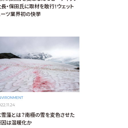
社長・保田氏に取材を敢行！ウェット
スーツ業界初の快挙
NVIRONMENT
22.11.24
氷雪藻とは？南極の雪を変色させた
原因は温暖化か