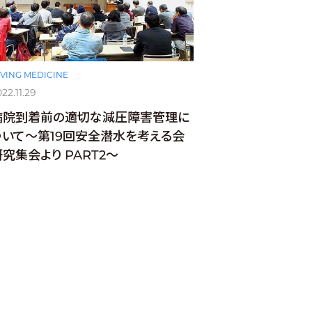
IVING MEDICINE
22.11.29
病院到着前の適切な減圧障害管理に
ついて～第19回安全潜水を考える会
研究集会より PART2～