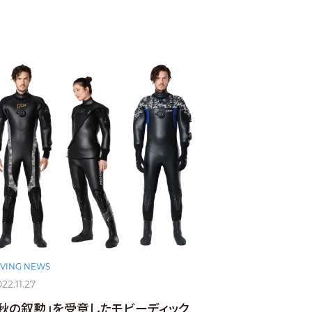
IVING NEWS
22.11.27
「秋の叙勲」を受章したモビーディック