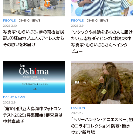
PEOPLE
|
DIVING NEWS
PEOPLE
|
DIVING NEWS
2025.2.10
2025.2.9
写真家・むらいさち、夢の南極冒険
「ワクワクや感動を多くの人に届け
記。①経由地ブエノスアイレスから
たい」。南極ダイビングに挑む水中
その想いをお届け
写真家・むらいさちさんへインタ
ビュー
DIVING NEWS
2025.2.9
「第10回伊豆大島海中フォトコン
FASHION
2025.2.7
テスト2025」募集開始！審査員は
「ヘリーハンセン×アニエスベー」初
中村卓哉氏
のコラボコレクション！防寒・撥水
ウェア新登場