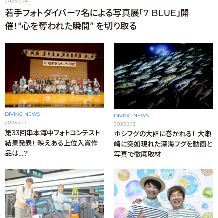
2025.2.26
若手フォトダイバー7名による写真展「7 BLUE」開
催！“心を奪われた瞬間” を切り取る
DIVING NEWS
DIVING NEWS
2025.2.17
2025.2.13
第33回串本海中フォトコンテスト
ホシフグの大群に巻かれる！ 大瀬
結果発表！ 映えある上位入賞作
崎に突如現れた深海フグを動画と
品は…？
写真で徹底取材