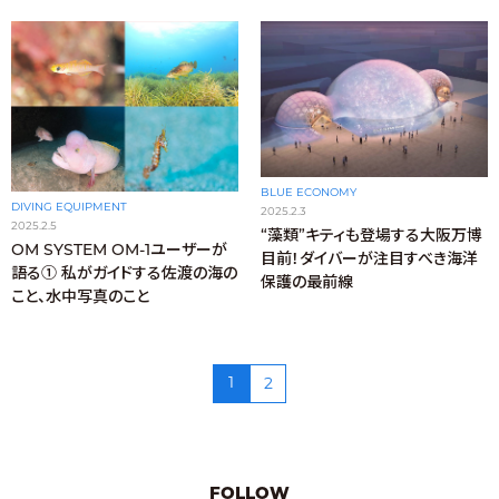
BLUE ECONOMY
DIVING EQUIPMENT
2025.2.3
2025.2.5
“藻類”キティも登場する大阪万博
OM SYSTEM OM-1ユーザーが
目前！ダイバーが注目すべき海洋
語る➀ 私がガイドする佐渡の海の
保護の最前線
こと、水中写真のこと
1
2
FOLLOW