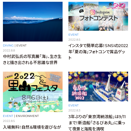
EVENT
2022.8.5
インスタで簡単応募！SNSIの2022
DIVING
|
EVENT
2022.8.8
年「夏の海」フォトコンで賞品ゲッ
中村武弘氏の写真展「海」、生き生
ト
きと描き出される不思議な世界
EVENT
2022.8.3
3年ぶりの「東京湾納涼船」は9/11
EVENT
|
ENVIRONMENT
2022.8.5
まで！新造船「さるびあ丸」に乗っ
入場無料！自然＆環境を遊びなが
て夜景と海風を満喫