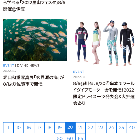
ら学べる「2022里山フェスタ」8/6
開催@伊豆
EVENT
|
DIVING NEWS
2022.8.3
EVENT
堀口和重写真展「玄界灘の海」が
2022.8.1
8/6@川奈、8/20＠串本でワール
8/1より佐賀市で開催
ドダイブモニター会を開催！2022
限定ドライスーツ発表会&大抽選
会あり
20
1
10
16
17
18
19
21
22
23
24
25
40
50
60
65