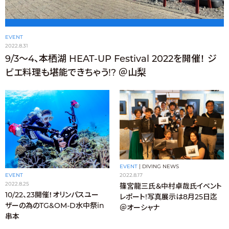
EVENT
2022.8.31
9/3〜4、本栖湖 HEAT-UP Festival 2022を開催！ ジ
ビエ料理も堪能できちゃう!? ＠山梨
EVENT
|
DIVING NEWS
EVENT
2022.8.17
2022.8.25
篠宮龍三氏＆中村卓哉氏イベント
10/22、23開催！オリンパスユー
レポート!写真展示は8月25日迄
ザーの為のTG&OM-D水中祭in
＠オーシャナ
串本