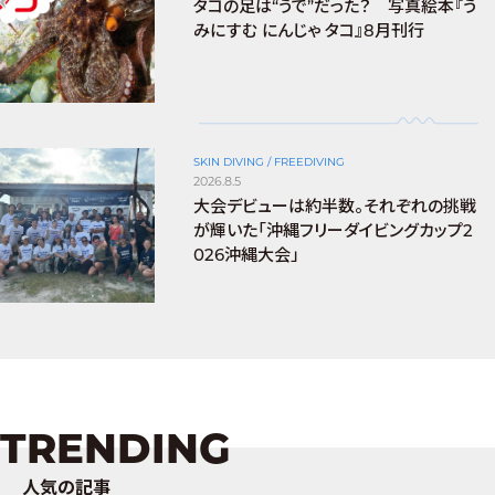
タコの足は“うで”だった？ 写真絵本『う
みにすむ にんじゃ タコ』8月刊行
SKIN DIVING / FREEDIVING
2026.8.5
大会デビューは約半数。それぞれの挑戦
が輝いた「沖縄フリーダイビングカップ2
026沖縄大会」
TRENDING
人気の記事