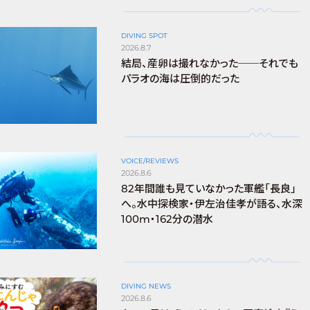
DIVING SPOT
2026.8.7
結局、産卵は撮れなかった──それでも
パラオの海は圧倒的だった
VOICE/REVIEWS
2026.8.6
82年間誰も見ていなかった軍艦「長良」
へ。水中探検家・伊左治佳孝が語る、水深
100m・162分の潜水
DIVING NEWS
2026.8.6