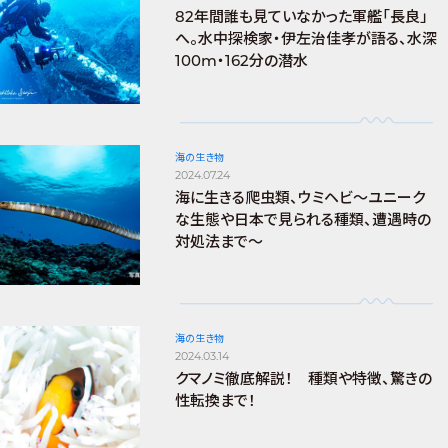
82年間誰も見ていなかった軍艦「長良」
へ。水中探検家・伊左治佳孝が語る、水深
100m・162分の潜水
海の生き物
2024.07.24
海に生きる爬虫類、ウミヘビ～ユニーク
な生態や日本で見られる種類、遭遇時の
対処法まで～
海の生き物
2024.03.14
クマノミ徹底解説！ 種類や特徴、驚きの
性転換まで！