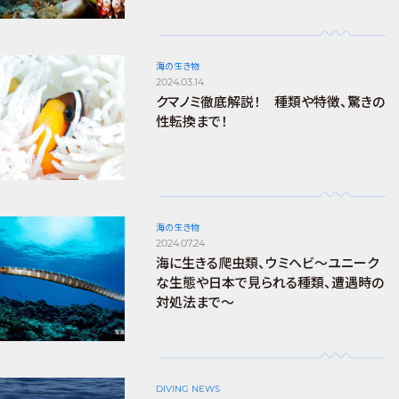
海の生き物
2024.03.14
クマノミ徹底解説！ 種類や特徴、驚きの
性転換まで！
海の生き物
2024.07.24
海に生きる爬虫類、ウミヘビ～ユニーク
な生態や日本で見られる種類、遭遇時の
対処法まで～
DIVING NEWS