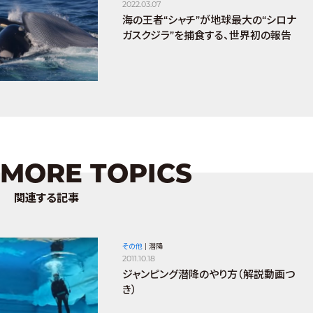
2022.03.07
海の王者“シャチ”が地球最大の“シロナ
ガスクジラ”を捕食する、世界初の報告
MORE TOPICS
関連する記事
その他
|
潜降
2011.10.18
ジャンピング潜降のやり方（解説動画つ
き）