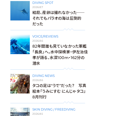
DIVING SPOT
2026.8.7
結局、産卵は撮れなかった──
それでもパラオの海は圧倒的
だった
VOICE/REVIEWS
2026.8.6
82年間誰も見ていなかった軍艦
「長良」へ。水中探検家・伊左治佳
孝が語る、水深100m・162分の
潜水
DIVING NEWS
2026.8.6
タコの足は“うで”だった？ 写真
絵本『うみにすむ にんじゃ タコ』
8月刊行
SKIN DIVING / FREEDIVING
2026.8.5