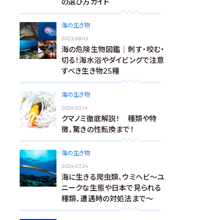
の選び方ガイド
海の生き物
2023.08.02
海の危険生物図鑑｜刺す・咬む・
切る！海水浴やダイビングで注意
すべき生き物25種
海の生き物
2024.03.14
クマノミ徹底解説！ 種類や特
徴、驚きの性転換まで！
海の生き物
2024.07.24
海に生きる爬虫類、ウミヘビ～ユ
ニークな生態や日本で見られる
種類、遭遇時の対処法まで～