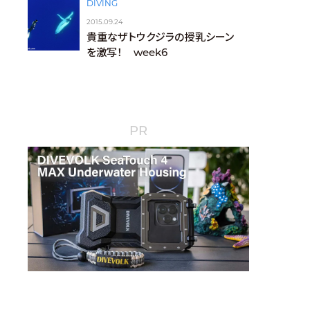
DIVING
2015.09.24
貴重なザトウクジラの授乳シーン
を激写！ week6
PR