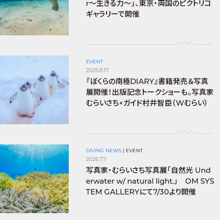
r〜生きる力〜」、東京・両国のピクトリコ
ギャラリーで開催
EVENT
2025.8.17
『ぼくらの南極DIARY』書籍発売＆写真
展開催！出版記念トークショーも。写真家
むらいさち×ガイド村井智臣（Wむらい）
DIVING NEWS
|
EVENT
2026.7.7
写真家・むらいさち写真展「自然光 Und
erwater w/ natural light.」 OM SYS
TEM GALLERYにて7/30より開催