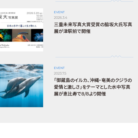
EVENT
2026.3.4
三重未来写真大賞受賞の脇坂大氏写真
展が津駅前で開催
EVENT
2023.7.5
「御蔵島のイルカ、沖縄・奄美のクジラの
愛情と激しさ」をテーマとした水中写真
展が恵比寿で8/8より開催