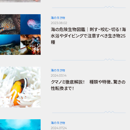
海の生き物
2023.08.02
海の危険生物図鑑｜刺す・咬む・切る！海
水浴やダイビングで注意すべき生き物25
種
海の生き物
2024.03.14
クマノミ徹底解説！ 種類や特徴、驚きの
性転換まで！
海の生き物
2024.07.24