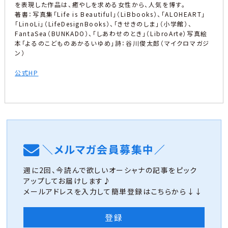
を表現した作品は、癒やしを求める女性から、人気を博す。
著書：写真集「Life is Beautiful」（LiBbooks）、「ALOHEART」
「LinoLi」（LifeDesignBooks）、「きせきのしま」（小学館）、
FantaSea（BUNKADO）、「しあわせのとき」（LibroArte）写真絵
本「よるのこどものあかるいゆめ」詩：谷川俊太郎（マイクロマガジ
ン）
公式HP
＼メルマガ会員募集中／
週に2回、今読んで欲しいオーシャナの記事をピック
アップしてお届けします♪
メールアドレスを入力して簡単登録はこちらから↓↓
登録