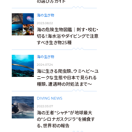
の選び方ガイド
海の生き物
2023.08.02
海の危険生物図鑑｜刺す・咬む・
切る！海水浴やダイビングで注意
すべき生き物25種
海の生き物
2024.07.24
海に生きる爬虫類、ウミヘビ～ユ
ニークな生態や日本で見られる
種類、遭遇時の対処法まで～
DIVING NEWS
2022.03.07
海の王者“シャチ”が地球最大
の“シロナガスクジラ”を捕食す
る、世界初の報告