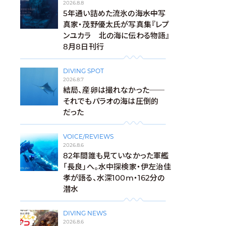
2026.8.8
5年通い詰めた流氷の海――水中写
真家・茂野優太氏が写真集『レプ
ンユカラ 北の海に伝わる物語』
8月8日刊行
DIVING SPOT
2026.8.7
結局、産卵は撮れなかった──
それでもパラオの海は圧倒的
だった
VOICE/REVIEWS
2026.8.6
82年間誰も見ていなかった軍艦
「長良」へ。水中探検家・伊左治佳
孝が語る、水深100m・162分の
潜水
DIVING NEWS
2026.8.6