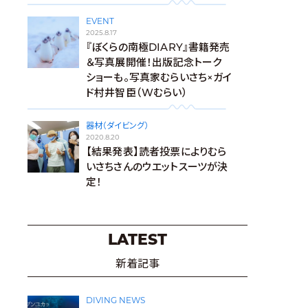
EVENT
2025.8.17
『ぼくらの南極DIARY』書籍発売
＆写真展開催！出版記念トーク
ショーも。写真家むらいさち×ガイ
ド村井智臣（Wむらい）
器材（ダイビング）
2020.8.20
【結果発表】読者投票によりむら
いさちさんのウエットスーツが決
定！
LATEST
新着記事
DIVING NEWS