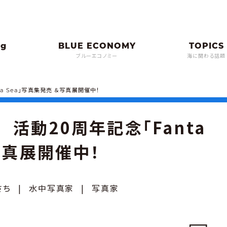
ブルーエコノミー
海に関わる話題
a Sea」写真集発売 ＆写真展開催中！
活動20周年記念「Fanta
写真展開催中！
さち
|
水中写真家
|
写真家