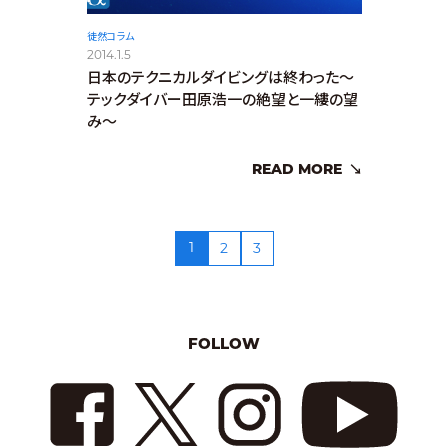
徒然コラム
2014.1.5
日本のテクニカルダイビングは終わった～
テックダイバー田原浩一の絶望と一縷の望
み～
READ MORE
1
2
3
FOLLOW