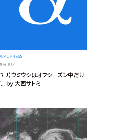
OCAL PRESS
009.10.4
【バリ】ウミウシはオフシーズン中だけ
… by 大西サトミ