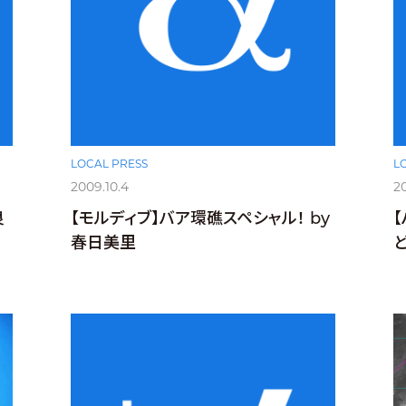
LOCAL PRESS
L
2009.10.4
2
良
【モルディブ】バア環礁スペシャル！ by
春日美里
ど