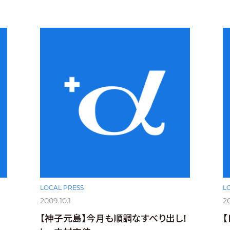
LOCAL PRESS
L
2009.10.1
20
【神子元島】今月も順調なすべり出し！