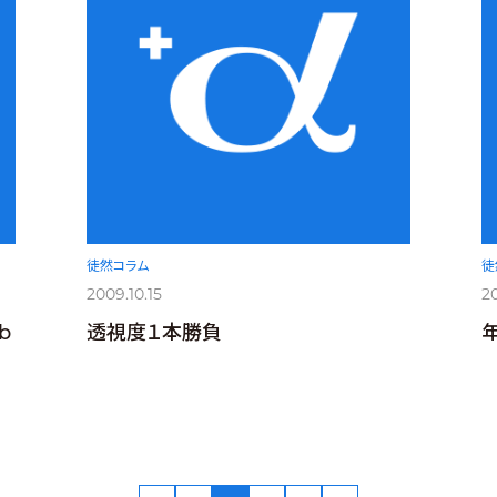
徒然コラム
徒
2009.10.15
20
b
透視度１本勝負