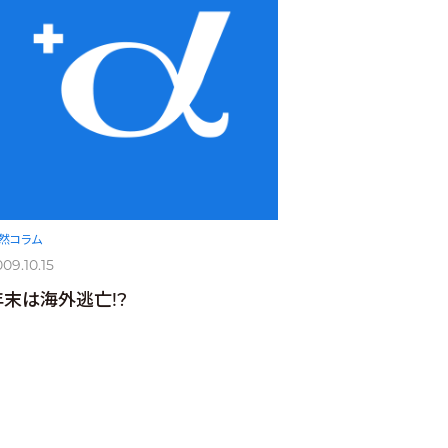
然コラム
09.10.15
年末は海外逃亡!?