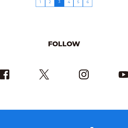
3
1
2
4
5
6
FOLLOW