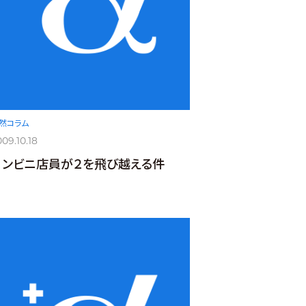
然コラム
09.10.18
コンビニ店員が２を飛び越える件