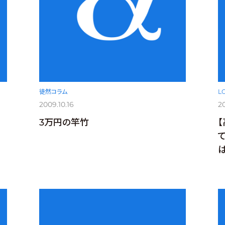
徒然コラム
L
2009.10.16
20
3万円の竿竹