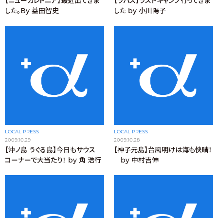
【ニューカレドニア】最近出てきま
【ラパス】ラストキャンプ行ってきま
した。By 益田智史
した by 小川陽子
LOCAL PRESS
LOCAL PRESS
2009.10.29
2009.10.28
【沖ノ島 うぐる島】今日もサウス
【神子元島】台風明けは海も快晴！
コーナーで大当たり！ by 角 浩行
by 中村吉伸