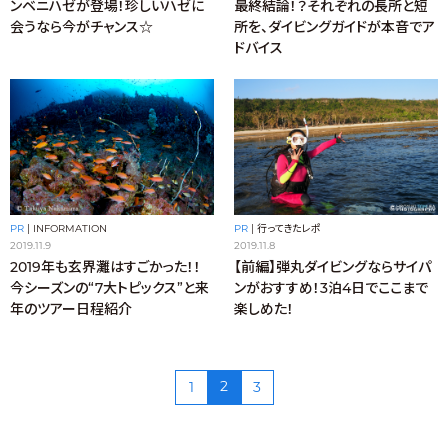
最終結論！？それぞれの長所と短
ンベニハゼが登場！珍しいハゼに
所を、ダイビングガイドが本音でア
会うなら今がチャンス☆
ドバイス
PR
|
INFORMATION
PR
|
行ってきたレポ
2019.11.9
2019.11.8
2019年も玄界灘はすごかった！！
【前編】弾丸ダイビングならサイパ
今シーズンの“7大トピックス”と来
ンがおすすめ！3泊4日でここまで
年のツアー日程紹介
楽しめた！
2
1
3