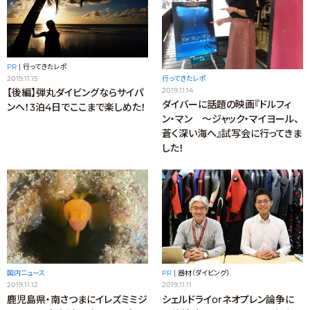
PR
|
行ってきたレポ
2019.11.15
行ってきたレポ
2019.11.14
【後編】弾丸ダイビングならサイパ
ダイバーに話題の映画『ドルフィ
ンへ！3泊4日でここまで楽しめた！
ン・マン ～ジャック・マイヨール、
蒼く深い海へ』試写会に行ってきま
した！
PR
|
器材（ダイビング）
国内ニュース
2019.11.11
2019.11.12
シェルドライorネオプレン論争に
鹿児島県・南さつまにイレズミミジ