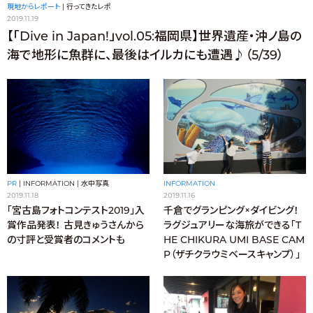
現地からレポート
|
行ってきたレポ
2019.11.19
【「Dive in Japan!」vol.05:福岡県】世界遺産・沖ノ島の
海で地形に魚群に、最後はイルカにも遭遇♪（5/39）
INFORMATION
PR
|
INFORMATION
|
水中写真
2019.11.16
2019.11.18
千倉でグランピング×ダイビング！
「宮古島フォトコンテスト2019」入
ラグジュアリーな海旅ができる「T
賞作品発表！ 古見きゅうさんから
HE CHIKURA UMI BASE CAM
の寸評と受賞者のコメントも
P（ザチクラウミベースキャンプ）」