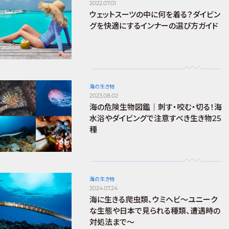
2022.07.01
ウェットスーツの中に何を着る？ダイビン
グを快適にするインナーの選び方ガイド
海の生き物
2023.08.02
海の危険生物図鑑｜刺す・咬む・切る！海
水浴やダイビングで注意すべき生き物25
種
海の生き物
2024.07.24
海に生きる爬虫類、ウミヘビ～ユニーク
な生態や日本で見られる種類、遭遇時の
対処法まで～