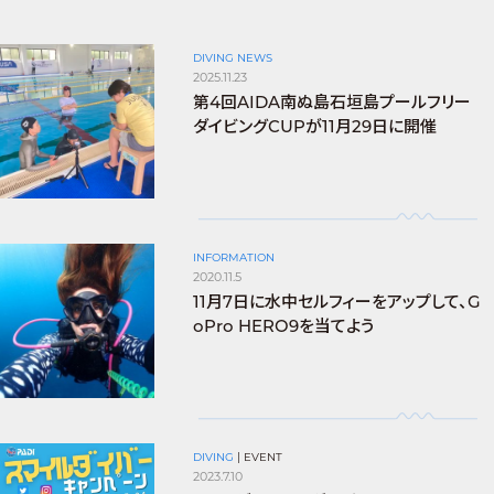
DIVING NEWS
2025.11.23
第4回AIDA南ぬ島石垣島プールフリー
ダイビングCUPが11月29日に開催
INFORMATION
2020.11.5
11月7日に水中セルフィーをアップして、G
oPro HERO9を当てよう
DIVING
|
EVENT
2023.7.10