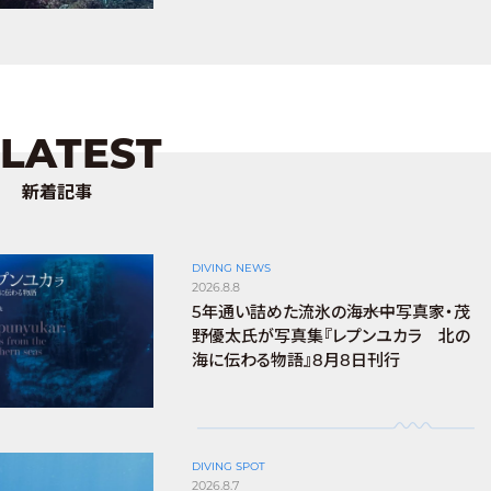
LATEST
新着記事
DIVING NEWS
2026.8.8
5年通い詰めた流氷の海――水中写真家・茂
野優太氏が写真集『レプンユカラ 北の
海に伝わる物語』8月8日刊行
DIVING SPOT
2026.8.7