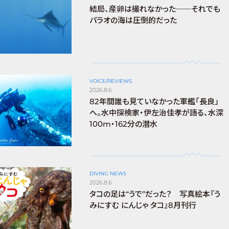
結局、産卵は撮れなかった──それでも
パラオの海は圧倒的だった
VOICE/REVIEWS
2026.8.6
82年間誰も見ていなかった軍艦「長良」
へ。水中探検家・伊左治佳孝が語る、水深
100m・162分の潜水
DIVING NEWS
2026.8.6
タコの足は“うで”だった？ 写真絵本『う
みにすむ にんじゃ タコ』8月刊行