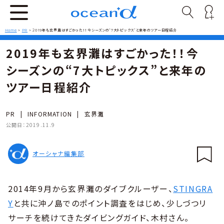
Home
>
PR
>
2019年も玄界灘はすごかった！！今シーズンの“7大トピックス”と来年のツアー日程紹介
2019年も玄界灘はすごかった！！今
シーズンの“7大トピックス”と来年の
ツアー日程紹介
PR
|
INFORMATION
|
玄界灘
公開日：
2019.11.9
オーシャナ編集部
2014年9月から玄界灘のダイブクルーザー、
STINGRA
Y
と共に沖ノ島でのポイント調査をはじめ、少しづつリ
サーチを続けてきたダイビングガイド、木村さん。