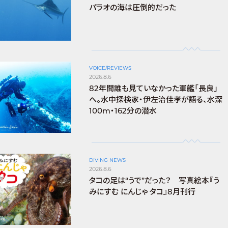
パラオの海は圧倒的だった
VOICE/REVIEWS
2026.8.6
82年間誰も見ていなかった軍艦「長良」
へ。水中探検家・伊左治佳孝が語る、水深
100m・162分の潜水
DIVING NEWS
2026.8.6
タコの足は“うで”だった？ 写真絵本『う
みにすむ にんじゃ タコ』8月刊行