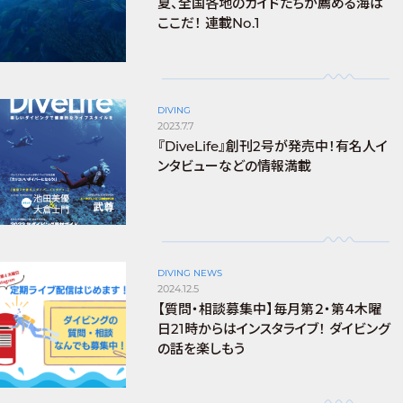
夏、全国各地のガイドたちが薦める海は
ここだ！ 連載No.1
DIVING
2023.7.7
『DiveLife』創刊2号が発売中！有名人イ
ンタビューなどの情報満載
DIVING NEWS
2024.12.5
【質問・相談募集中】毎月第２・第４木曜
日21時からはインスタライブ！ ダイビング
の話を楽しもう