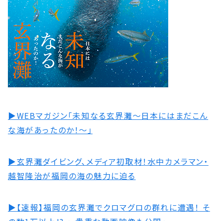
▶︎WEBマガジン「未知なる玄界灘〜日本にはまだこん
な海があったのか！〜」
▶︎玄界灘ダイビング、メディア初取材！水中カメラマン・
越智隆治が福岡の海の魅力に迫る
▶︎【速報】福岡の玄界灘でクロマグロの群れに遭遇！ そ