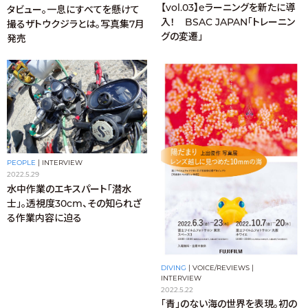
【vol.03】eラーニングを新たに導
タビュー。一息にすべてを懸けて
入！ BSAC JAPAN「トレーニン
撮るザトウクジラとは。写真集7月
グの変遷」
発売
PEOPLE
|
INTERVIEW
2022.5.29
水中作業のエキスパート「潜水
士」。透視度30cm、その知られざ
る作業内容に迫る
DIVING
|
VOICE/REVIEWS
|
INTERVIEW
2022.5.22
「青」のない海の世界を表現。初の