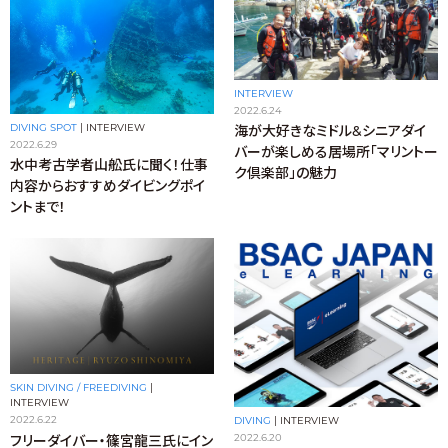
INTERVIEW
2022.6.24
DIVING SPOT
|
INTERVIEW
海が大好きなミドル&シニアダイ
2022.6.29
バーが楽しめる居場所「マリントー
水中考古学者山舩氏に聞く！仕事
ク倶楽部」の魅力
内容からおすすめダイビングポイ
ントまで！
SKIN DIVING / FREEDIVING
|
INTERVIEW
2022.6.22
DIVING
|
INTERVIEW
2022.6.20
フリーダイバー・篠宮龍三氏にイン