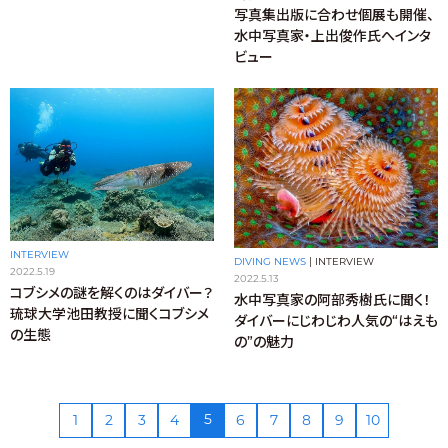
写真集出版に合わせ個展も開催、
水中写真家・上出俊作氏へインタ
ビュー
INTERVIEW
DIVING NEWS
|
INTERVIEW
2022.5.19
2022.5.13
コブシメの謎を解くのはダイバー？
水中写真家の阿部秀樹氏に聞く！
琉球大学池田教授に聞くコブシメ
ダイバーにじわじわ人気の“はえも
の生態
の”の魅力
5
1
2
3
4
6
7
8
9
10