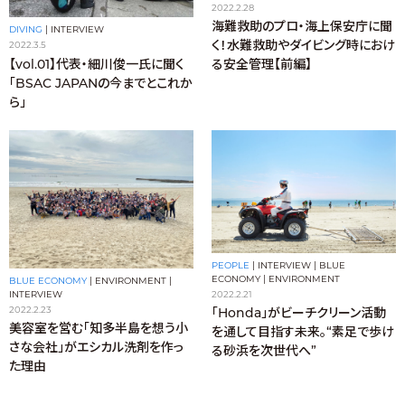
2022.2.28
海難救助のプロ・海上保安庁に聞
DIVING
|
INTERVIEW
く！水難救助やダイビング時におけ
2022.3.5
【vol.01】代表・細川俊一氏に聞く
る安全管理【前編】
「BSAC JAPANの今までとこれか
ら」
PEOPLE
|
INTERVIEW
|
BLUE
ECONOMY
|
ENVIRONMENT
BLUE ECONOMY
|
ENVIRONMENT
|
INTERVIEW
2022.2.21
2022.2.23
「Honda」がビーチクリーン活動
美容室を営む「知多半島を想う小
を通して目指す未来。“素足で歩け
さな会社」がエシカル洗剤を作っ
る砂浜を次世代へ”
た理由