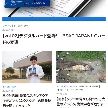
DIVING
|
INTERVIEW
2022.4.18
【vol.02】デジタルカード登場！ BSAC JAPAN「 Cカー
ドの変遷」
BLUE ECONOMY
|
ENVIRONMENT
|
INTERVIEW
PEOPLE
|
INTERVIEW
2022.4.18
2022.4.8
早くも話題！新商品スキンアクア
【衝撃】クジラの胃から見つかる大
「NEXTA®（ネクスタ®）」の開発秘
量のプラごみ。海獣学者が危惧す
話を聞いてきました！