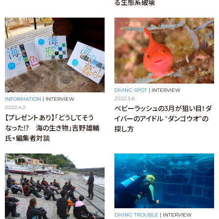
る生態系破壊
DIVING SPOT
|
INTERVIEW
2022.3.8
INFORMATION
|
INTERVIEW
2022.4.2
ベビーラッシュの3月が狙い目！ダ
【プレゼントあり】「どうしてそう
イバーのアイドル ‟ダンゴウオ”の
なった⁉ 海の生き物」吉野雄輔
探し方
氏×編集者対談
DIVING TROUBLE
|
INTERVIEW