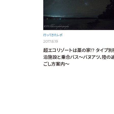
行ってきたレポ
2017.8.19
超エコリゾートは藁の家!? タイプ別
泊施設と乗合バス〜バヌアツ、陸の
ごし方案内〜