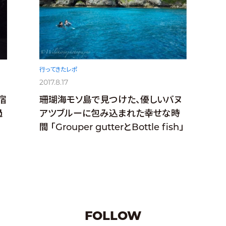
行ってきたレポ
2017.8.17
宿
珊瑚海モソ島で見つけた、優しいバヌ
過
アツブルーに包み込まれた幸せな時
間 「Grouper gutterとBottle fish」
FOLLOW