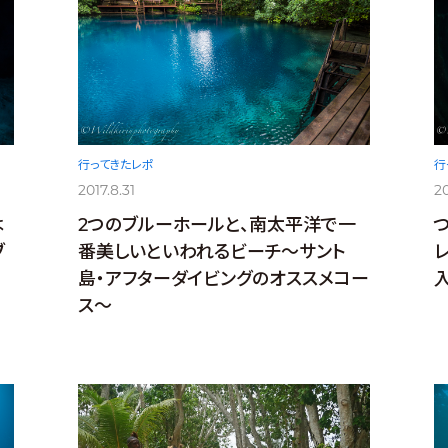
行ってきたレポ
行
2017.8.31
20
は
2つのブルーホールと、南太平洋で一
ブ
番美しいといわれるビーチ〜サント
島・アフターダイビングのオススメコー
ス〜