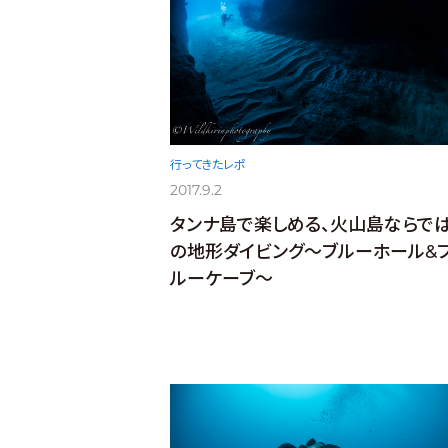
行ってきたレポ
2017.9.2
タンナ島で楽しめる、火山島ならで
の地形ダイビング〜ブルーホール&
ルーケーブ〜