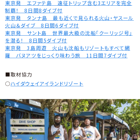
東京発 エファテ島 遠征トリップ含む3エリアを完全
制覇！ 8日間8ダイブ付
東京発 タンナ島 最も近くで見られる火山・ヤスール
火山＆ダイブ 8日間6ダイブ付
東京発 サント島 世界最大級の沈船「クーリッジ号」
を潜る！ 8日間5ダイブ付
東京発 3島周遊 火山も沈船もリゾートもすべて網
羅 バヌアツをじっくり味わう旅 11日間7ダイブ付
■取材協力
○
ハイダウェイアイランドリゾート