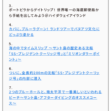
ポートビラからデイトリップ！ 世界唯一の海底郵便局か
ら手紙を出してみよう＠ハイダウェイアイランド
カバに、ブルーラグーン！ ランドツアーでバヌアツ文化に
どっぷり浸かる
海の中でタイムスリップ 〜サント島の歴史ある沈船
「SS・プレジデントクーリッジ号」と「ミリオンダラーポイ
ント」〜
ついに、全長約200mの沈船「SS・プレジデントクーリッ
ジ号」の内部に潜入
2つのブルーホールと、南太平洋で一番美しいといわれる
ビーチ〜サント島・アフターダイビングのオススメコー
ス〜