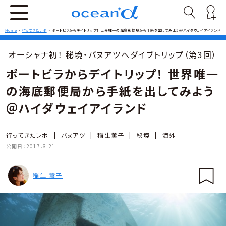
Home
>
行ってきたレポ
>
ポートビラからデイトリップ！ 世界唯一の海底郵便局から手紙を出してみよう＠ハイダウェイアイランド
オーシャナ初！ 秘境・バヌアツへダイブトリップ（第3回）
ポートビラからデイトリップ！ 世界唯一
の海底郵便局から手紙を出してみよう
＠ハイダウェイアイランド
行ってきたレポ
|
バヌアツ
|
稲生薫子
|
秘境
|
海外
公開日：
2017.8.21
稲生 薫子