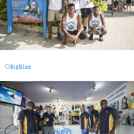
○
BigBlue