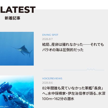
LATEST
新着記事
DIVING SPOT
2026.8.7
結局、産卵は撮れなかった──それでも
パラオの海は圧倒的だった
VOICE/REVIEWS
2026.8.6
82年間誰も見ていなかった軍艦「長良」
へ。水中探検家・伊左治佳孝が語る、水深
100m・162分の潜水