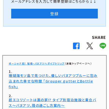
メールアドレスを入力して簡単登録はこちらから↓↓
登録
SHARE
オーシャナ初！ 秘境・バヌアツへダイブトリップ
（連載トップページへ）
珊瑚海モソ島で見つけた、優しいバヌアツブルーに包み
込まれた幸せな時間 「Grouper gutterとBottle
fish」
超エコリゾートは藁の家!? タイプ別宿泊施設と乗合バ
ス〜バヌアツ、陸の過ごし方案内〜