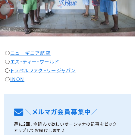
○
ニューギニア航空
○
エス・ティー・ワールド
○
トラベルファクトリージャパン
○
INON
＼メルマガ会員募集中／
週に2回、今読んで欲しいオーシャナの記事をピック
アップしてお届けします♪