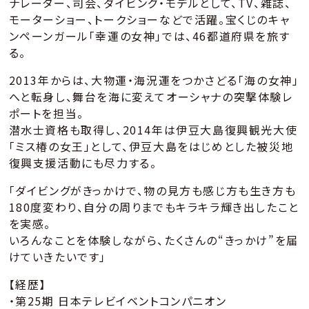
ナレーター、司会、ダイビング・モデルとして、TV、雑誌、
モーターショー、トークショーなどで活躍。宝くじのキャ
ンペーンガール「幸運の女神」では、46都道府県を旅す
る。
2013年からは、大物運・海況運をつかさどる「海の女神」
へと転身し、舞台を海に変えてオーシャナの突撃体験レ
ポートを担当。
潜水士資格も取得し、2014年は伊豆大島復興観光大使
「ミス椿の女王」として、伊豆大島をはじめとした被災地
復興支援活動にも尽力する。
「ダイビングがきっかけで、物の見方も感じ方も生き方も
180度変わり、自分の周りまでもキラキラ輝き出したこと
を実感。
いろんなことを体験しながら、たくさんの“きっかけ”を届
けていきたいです」
【経歴】
・第25期 日本テレビイベントコンパニオン