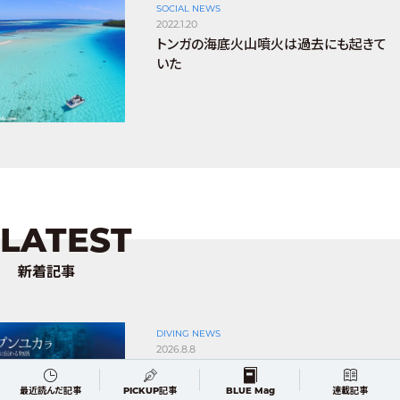
SOCIAL NEWS
2022.1.20
トンガの海底火山噴火は過去にも起きて
いた
LATEST
新着記事
DIVING NEWS
2026.8.8
5年通い詰めた流氷の海――水中写真家・茂
野優太氏が写真集『レプンユカラ 北の
最近読んだ記事
PICKUP記事
BLUE Mag
連載記事