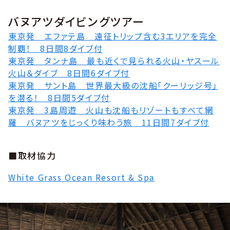
バヌアツダイビングツアー
東京発 エファテ島 遠征トリップ含む3エリアを完全
制覇！ 8日間8ダイブ付
東京発 タンナ島 最も近くで見られる火山・ヤスール
火山＆ダイブ 8日間6ダイブ付
東京発 サント島 世界最大級の沈船「クーリッジ号」
を潜る！ 8日間5ダイブ付
東京発 3島周遊 火山も沈船もリゾートもすべて網
羅 バヌアツをじっくり味わう旅 11日間7ダイブ付
■取材協力
White Grass Ocean Resort & Spa