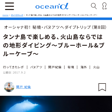
Home
>
行ってきたレポ
>
タンナ島で楽しめる、火山島ならではの地形ダイビング〜ブルーホール&ブルーケーブ〜
オーシャナ初！ 秘境・バヌアツへダイブトリップ（第8回）
タンナ島で楽しめる、火山島ならでは
の地形ダイビング〜ブルーホール&ブ
ルーケーブ〜
行ってきたレポ
|
バヌアツ
|
関戸紀倫
|
秘境
|
海外
|
火山
公開日：
2017.9.2
関戸 紀倫