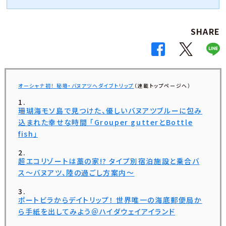
SHARE
オーシャナ初！ 秘境・バヌアツへダイブトリップ
（連載トップページへ）
珊瑚海モソ島で見つけた、優しいバヌアツブルーに包み
込まれた幸せな時間 「Grouper gutterとBottle
fish」
超エコリゾートは藁の家!? タイプ別宿泊施設と乗合バ
ス〜バヌアツ、陸の過ごし方案内〜
ポートビラからデイトリップ！ 世界唯一の海底郵便局か
ら手紙を出してみよう＠ハイダウェイアイランド