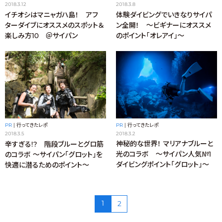
2018.3.12
2018.3.8
イチオシはマニャガハ島！ アフ
体験ダイビングでいきなりサイパ
ターダイブにオススメのスポット＆
ン全開！ ～ビギナーにオススメ
楽しみ方10 ＠サイパン
のポイント「オレアイ」～
PR
|
行ってきたレポ
PR
|
行ってきたレポ
2018.3.2
2018.3.5
神秘的な世界！ マリアナブルーと
辛すぎる!? 階段ブルーとグロ筋
光のコラボ ～サイパン人気№1
のコラボ ～サイパン「グロット」を
ダイビングポイント「グロット」～
快適に潜るためのポイント～
1
2