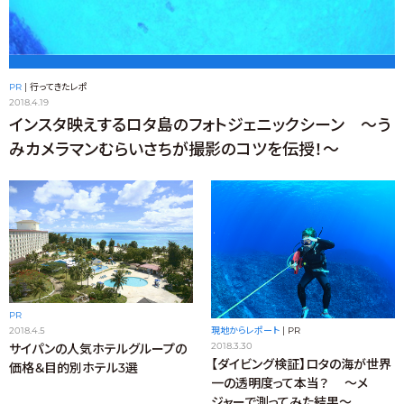
PR
|
行ってきたレポ
2018.4.19
インスタ映えするロタ島のフォトジェニックシーン ～う
みカメラマンむらいさちが撮影のコツを伝授！～
PR
現地からレポート
|
PR
2018.4.5
2018.3.30
サイパンの人気ホテルグループの
【ダイビング検証】ロタの海が世界
価格＆目的別ホテル3選
一の透明度って本当？ ～メ
ジャーで測ってみた結果～