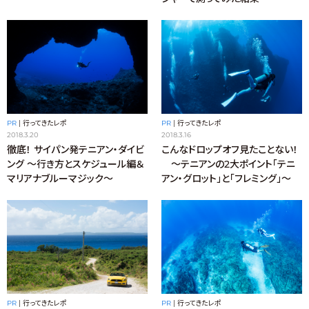
PR
|
行ってきたレポ
PR
|
行ってきたレポ
2018.3.20
2018.3.16
徹底！ サイパン発テニアン・ダイビ
こんなドロップオフ見たことない！
ング ～行き方とスケジュール編＆
〜テニアンの2大ポイント「テニ
マリアナブルーマジック～
アン・グロット」と「フレミング」〜
PR
|
行ってきたレポ
PR
|
行ってきたレポ