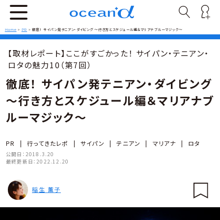
Home
>
PR
>
徹底！ サイパン発テニアン・ダイビング ～行き方とスケジュール編＆マリアナブルーマジック～
【取材レポート】ここがすごかった！ サイパン・テニアン・
ロタの魅力10（第7回）
徹底！ サイパン発テニアン・ダイビング
～行き方とスケジュール編＆マリアナブ
ルーマジック～
PR
|
行ってきたレポ
|
サイパン
|
テニアン
|
マリアナ
|
ロタ
公開日：
2018.3.20
最終更新日：
2022.12.20
稲生 薫子