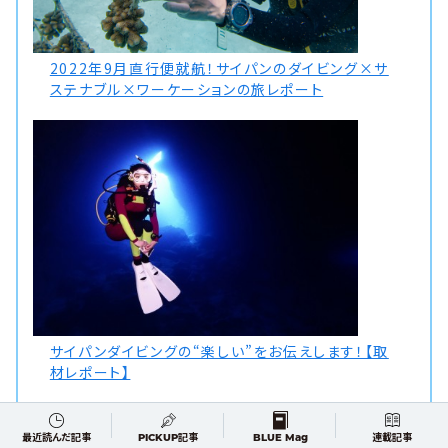
2022年9月直行便就航！サイパンのダイビング×サ
ステナブル×ワーケーションの旅レポート
サイパンダイビングの“楽しい”をお伝えします！【取
材レポート】
最近読んだ記事
PICKUP記事
BLUE Mag
連載記事