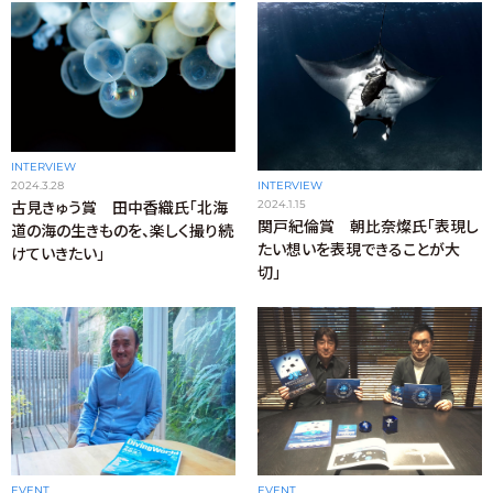
INTERVIEW
2024.3.28
INTERVIEW
2024.1.15
古見きゅう賞 田中香織氏「北海
関戸紀倫賞 朝比奈燦氏「表現し
道の海の生きものを、楽しく撮り続
たい想いを表現できることが大
けていきたい」
切」
EVENT
EVENT