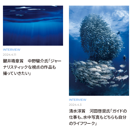
INTERVIEW
2024.4.11
鍵井靖章賞 中野駿介氏「ジャー
ナリスティックな視点の作品も
撮っていきたい」
INTERVIEW
2024.4.3
清水淳賞 河田啓奨氏「ガイドの
仕事も、水中写真もどちらも自分
のライフワーク」